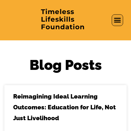
Timeless
Lifeskills
AI in Educati
Clubs & Labs
Foundation
Blog Posts
Reimagining Ideal Learning
Outcomes: Education for Life, Not
Just Livelihood